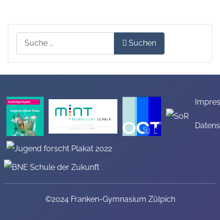
Suchen
Suchen
Impre
Datens
©2024 Franken-Gymnasium Zülpich