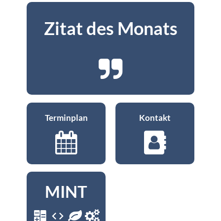
Zitat des Monats
Terminplan
Kontakt
MINT
code