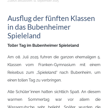
Details
Zuletzt aktualisiert: 11. September 2025
Ausflug der fünften Klassen
in das Bubenheimer
Spieleland
Toller Tag im Bubenheimer Spieleland
Am 08. Juli 2025 fuhren die ganzen ehemaligen 5.
Klassen vom Franken-Gymnasium mit einem
Reisebus zum „Spieleland“ nach Bubenheim, um
einen tollen Tag zu verbringen.
Alle Schüler*innen hatten sichtlich Spaß. An diesem
warmen Sommertag war vor allem die
Wasserrutsche sehr beliebt. Später wurden die