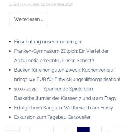
Details
Zuletzt aktualisiert: 02. September 2025
Weiterlesen …
Einschulung unserer neuen 5er
Franken-Gymnasium Zülpich: Ein Viertel der
Abiturientia erreichte „Einser-Schnitt“!
Backen für einen guten Zweck: Kuchenverkauf
bringt 148 EUR für Entwicklungshilfeorganisation!
10.07.2025: Spannende Spiele beim
Basketballturnier der Klassen 7 und 8 am Fragy
Erfolge beim Känguru-Wettbewerb am FraGy
Exkursion zum Tagebau Garzweiler