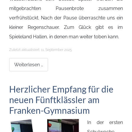
mitgebrachten Pausenbrote zusammen
verfrühstückt. Nach der Pause überraschte uns ein
kleiner Regenschauer. Zum Glück gibt es im
Spieleland Hallen, in denen man weiter toben kann.
Details
Zuletzt aktualisiert: 11. September 2025
Weiterlesen …
Herzlicher Empfang für die
neuen Fünftklässler am
Franken-Gymnasium
In der ersten
Schulwoche