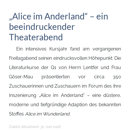
„Alice im Anderland“ – ein
beeindruckender
Theaterabend
Ein intensives Kursjahr fand am vergangenen
Freitagabend seinen eindrucksvollen Höhepunkt: Die
Literaturkurse der Q1 von Herrn Lentfer und Frau
Göser-Mau präsentierten vor circa 350
Zuschauerinnen und Zuschauern im Forum des ihre
Inszenierung „Alice im Anderland“ – eine düstere,
moderne und tiefgründige Adaption des bekannten
Stoffes
Alice im Wunderland
.
Details
Zuletzt aktualisiert: 30. Juni 2026