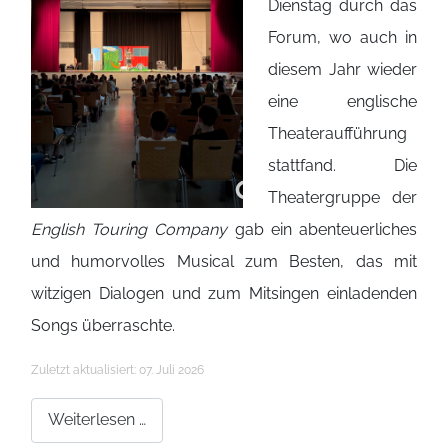
Dienstag durch das
Forum, wo auch in
diesem Jahr wieder
eine englische
Theateraufführung
stattfand. Die
Theatergruppe der
English Touring Company
gab ein abenteuerliches
und humorvolles Musical zum Besten, das mit
witzigen Dialogen und zum Mitsingen einladenden
Songs überraschte.
Details
Zuletzt aktualisiert: 07. Juli 2026
Weiterlesen …