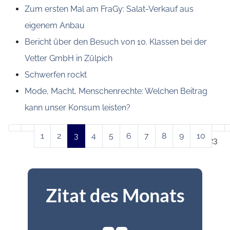
Zum ersten Mal am FraGy: Salat-Verkauf aus
eigenem Anbau
Bericht über den Besuch von 10. Klassen bei der
Vetter GmbH in Zülpich
Schwerfen rockt
Mode, Macht, Menschenrechte: Welchen Beitrag
kann unser Konsum leisten?
1
2
3
4
5
6
7
8
9
10
Seite 3 von 23
Zitat des Monats