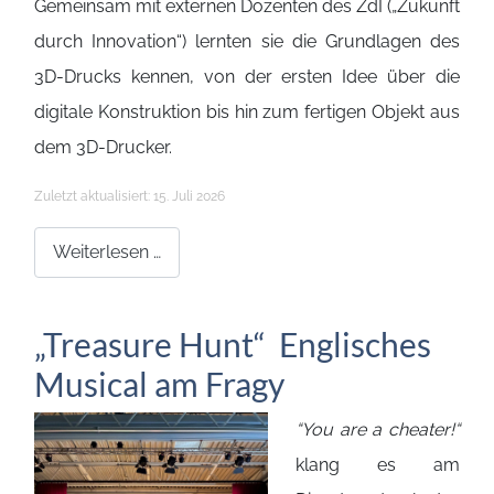
Gemeinsam mit externen Dozenten des ZdI („Zukunft
durch Innovation“) lernten sie die Grundlagen des
3D-Drucks kennen, von der ersten Idee über die
digitale Konstruktion bis hin zum fertigen Objekt aus
dem 3D-Drucker.
Details
Zuletzt aktualisiert: 15. Juli 2026
Weiterlesen …
„Treasure Hunt“ Englisches
Musical am Fragy
“You are a cheater!“
klang es am